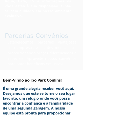
Água, Café, TV e informações de
vôos estão à sua disposição. Sinta-
se bem cuidado em nosso ambiente
exclusivo.
Parcerias Convênios
Estabelecemos parcerias vantajosas
com empresas e clientes mensalistas,
proporcionando preços diferenciados e
especiais. Aproveite nossos convênios
para obter benefícios exclusivos.
Bem-Vindo ao Ipo Park Confins!
É uma grande alegria receber você aqui.
Desejamos que este se torne o seu lugar
favorito, um refúgio onde você possa
encontrar a confiança e a familiaridade
de uma segunda garagem. A nossa
equipe está pronta para proporcionar