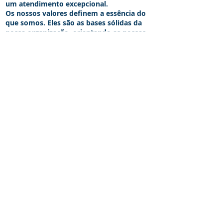
um atendimento excepcional.
Os nossos valores definem a essência do
que somos. Eles são as bases sólidas da
nossa organização, orientando as nossas
ações e comportamentos. Moldam a
forma como interagimos internamente
e como servimos os nossos estimados
clientes.
VENHA NOS VISITAR
Rua Lindonor Ribeiro, 127
Confins, Minas Gerais
ipoparkconfins@gmail.com
Tel:
(31) 9 9829-1913
(31) 3665 9572