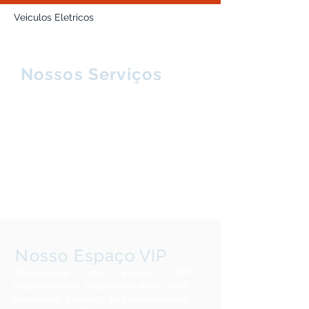
Veiculos Eletricos
Nossos Serviços
Oferecemos um atendimento de
excelência, respaldado por uma
equipe altamente capacitada. Nossos
veículos modernos e novos
proporcionam uma experiência
confortável e segura. Apenas a 3
minutos do IPO Park, estamos
prontos para levá-lo(a) ao Aeroporto
de Confins.
Nosso Espaço VIP
Oferecemos um espaço VIP
especialmente preparado para você.
Sanitários, Internet, Ar condicionado,